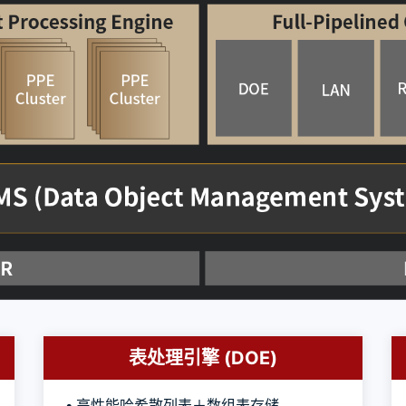
表处理引擎 (DOE)
• 高性能哈希散列表＋数组表存储