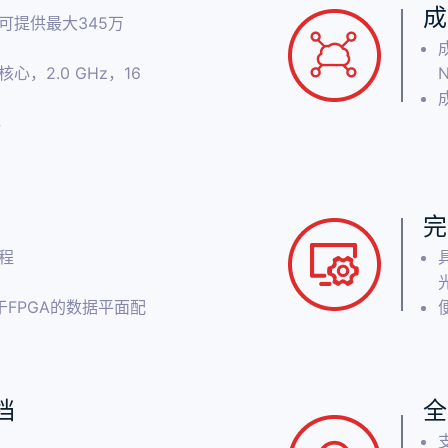
成
GA，可提供最大345万
16核心，2.0 GHz，16
存
完
程
于FPGA的数据平面配
档
全