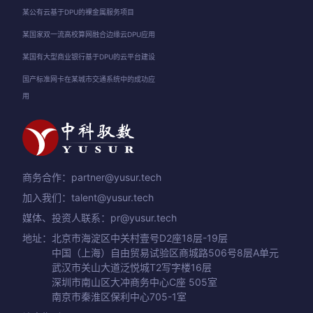
某公有云基于DPU的裸金属服务项目
某国家双一流高校算网融合边缘云DPU应用
某国有大型商业银行基于DPU的云平台建设
国产标准网卡在某城市交通系统中的成功应
用
商务合作：partner@yusur.tech
加入我们：talent@yusur.tech
媒体、投资人联系：pr@yusur.tech
地址：
北京市海淀区中关村壹号D2座18层-19层
中国（上海）自由贸易试验区商城路506号8层A单元
武汉市关山大道泛悦城T2写字楼16层
深圳市南山区大冲商务中心C座 505室
南京市秦淮区保利中心705-1室