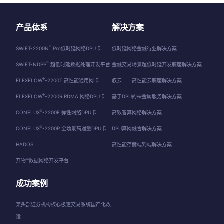
产品体系
解决方案
™
SWIFT-2200N
Pro低时延网络DPU卡
低时延网络金融行业解决方案
™
SWIFT-NDPP
超低时延数据处理开发平台
金融交易场景超低时延开发底座解决方案
®
FLEXFLOW
-2200T 高性能通用网卡
驭云⸺高性能云底座解决方案
®
FLEXFLOW
-2200R RDMA 网络DPU卡
基于DPU的裸金属服务解决方案
®
CONFLUX
-2200E 弹性网络DPU卡
高效智算网络解决方案
®
CONFLUX
-2200P 全场景高通量DPU卡
DPU算网融合解决方案
HADOS
高性能存储端到端解决方案
开物™数据网络开发平台
成功案例
某头部证券机构核心极速交易系统国产化改
造